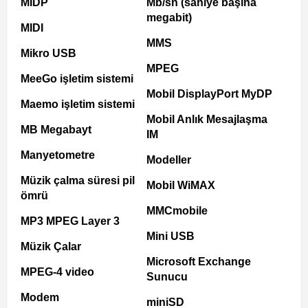
MIDP
Mb/sn (saniye başına
megabit)
MIDI
MMS
Mikro USB
MPEG
MeeGo işletim sistemi
Mobil DisplayPort MyDP
Maemo işletim sistemi
Mobil Anlık Mesajlaşma
MB Megabayt
IM
Manyetometre
Modeller
Müzik çalma süresi pil
Mobil WiMAX
ömrü
MMCmobile
MP3 MPEG Layer 3
Mini USB
Müzik Çalar
Microsoft Exchange
MPEG-4 video
Sunucu
Modem
miniSD