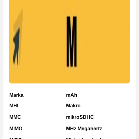
Marka
mAh
MHL
Makro
MMC
mikroSDHC
MIMO
MHz Megahertz