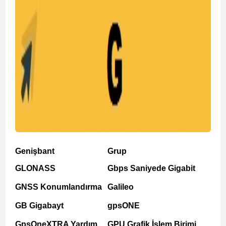
Genişbant
Grup
GLONASS
Gbps Saniyede Gigabit
GNSS Konumlandırma
Galileo
GB Gigabayt
gpsONE
GpsOneXTRA Yardım
GPU Grafik İşlem Birimi