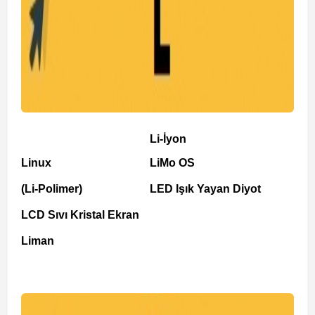
Li-İyon
Linux
LiMo OS
(Li-Polimer)
LED Işık Yayan Diyot
LCD Sıvı Kristal Ekran
Liman