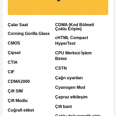
Çalar Saat
CDMA (Kod Bölmeli
Çoklu Erişim)
Corning Gorilla Glass
cHTML Compact
CMOS
HyperText
Çipset
CPU Merkezi İşlem
Birimi
CTIA
CSTN
CIF
Çağrı uyarıları
CDMA2000
Cyanogen Mod
Çift SIM
Çapraz etkileşim
Çift Modlu
Çift bant
Coğrafi etiket