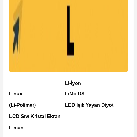
Li-İyon
Linux
LiMo OS
(Li-Polimer)
LED Işık Yayan Diyot
LCD Sıvı Kristal Ekran
Liman