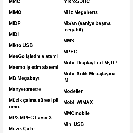
MMC
mikroSDHC
MIMO
MHz Megahertz
MIDP
Mb/sn (saniye başına
megabit)
MIDI
MMS
Mikro USB
MPEG
MeeGo işletim sistemi
Mobil DisplayPort MyDP
Maemo işletim sistemi
Mobil Anlık Mesajlaşma
MB Megabayt
IM
Manyetometre
Modeller
Müzik çalma süresi pil
Mobil WiMAX
ömrü
MMCmobile
MP3 MPEG Layer 3
Mini USB
Müzik Çalar