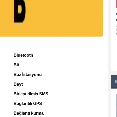
Google Pixel 10 Pro Teknik
Özellikleri
√ Temel Teknik Özellikleri √ Temel Teknik
Özellikler ve Detaylı Bilgileri. Ekran: 6.3 inç,
1280 x 2856 piksel, 120 Hz LTPO
Bluetooth
Bit
Baz İstasyonu
Bayt
Birleştirilmiş SMS
Bağlantılı GPS
Bağlantı kurma