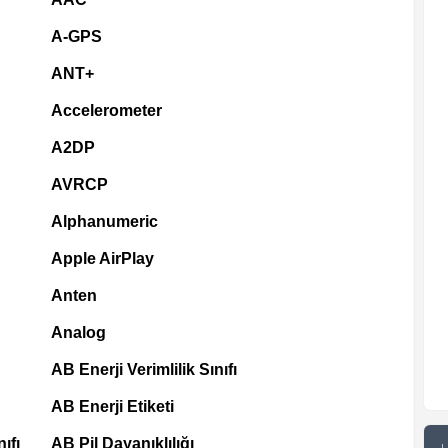
A-GPS
ANT+
Accelerometer
A2DP
AVRCP
Alphanumeric
Apple AirPlay
Anten
Analog
AB Enerji Verimlilik Sınıfı
AB Enerji Etiketi
ıfı
AB Pil Dayanıklılığı