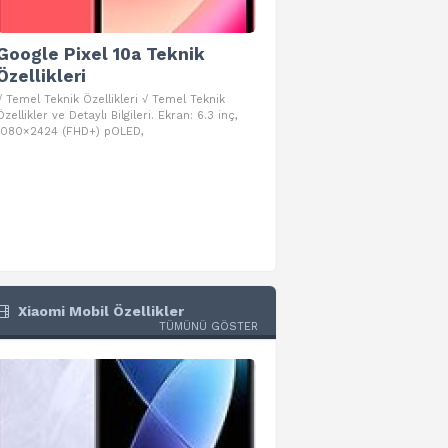
Google Pixel 10a Teknik
Google Pixel 10 Pro 
Özellikleri
Teknik Özellikleri
√ Temel Teknik Özellikleri √ Temel Teknik
√ Temel Teknik Özellikleri √ Goog
Özellikler ve Detaylı Bilgileri. Ekran: 6.3 inç,
Pro Fold Teknik Özellikleri ve Detay
1080×2424 (FHD+) pOLED,
İşlemci: Google Tensor G5
Xiaomi Mobil Özellikler
TÜMÜNÜ GÖSTER