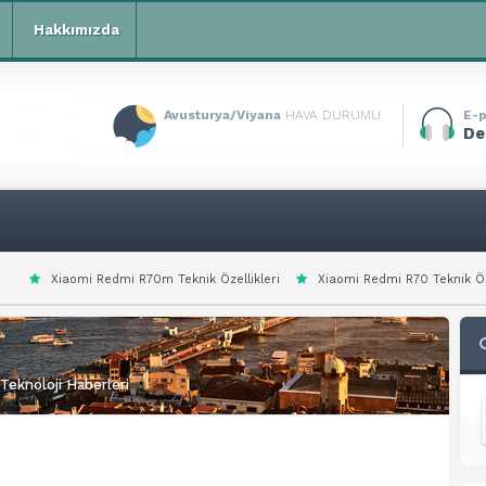
Hakkımızda
Avusturya/Viyana
HAVA DURUMU
E-p
De
Redmi R70m Teknik Özellikleri
Xiaomi Redmi R70 Teknik Özellikleri
Xi
Teknoloji Haberleri