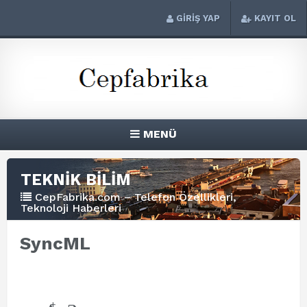
GİRİŞ YAP
KAYIT OL
MENÜ
TEKNİK BİLİM
CepFabrika.com – Telefon Özellikleri,
Teknoloji Haberleri
SyncML
+