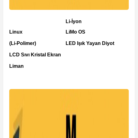
Li-İyon
Linux
LiMo OS
(Li-Polimer)
LED Işık Yayan Diyot
LCD Sıvı Kristal Ekran
Liman