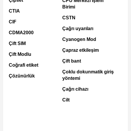
Çipset
CPU Merkezi İşlem
Birimi
CTIA
CSTN
CIF
Çağrı uyarıları
CDMA2000
Cyanogen Mod
Çift SIM
Çapraz etkileşim
Çift Modlu
Çift bant
Coğrafi etiket
Çoklu dokunmatik giriş
Çözünürlük
yöntemi
Çağrı cihazı
Cilt