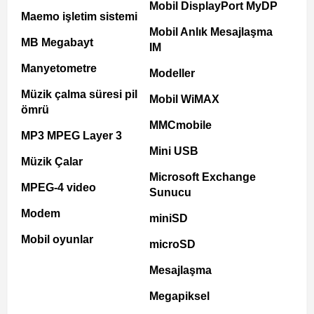
Mobil DisplayPort MyDP
Maemo işletim sistemi
Mobil Anlık Mesajlaşma
MB Megabayt
IM
Manyetometre
Modeller
Müzik çalma süresi pil
Mobil WiMAX
ömrü
MMCmobile
MP3 MPEG Layer 3
Mini USB
Müzik Çalar
Microsoft Exchange
MPEG-4 video
Sunucu
Modem
miniSD
Mobil oyunlar
microSD
Mesajlaşma
Megapiksel