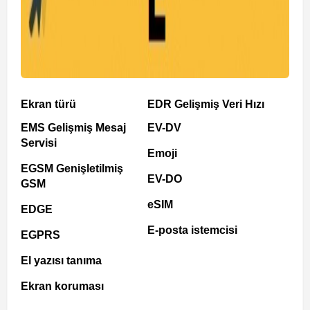
Ekran türü
EDR Gelişmiş Veri Hızı
EMS Gelişmiş Mesaj
EV-DV
Servisi
Emoji
EGSM Genişletilmiş
EV-DO
GSM
eSIM
EDGE
E-posta istemcisi
EGPRS
El yazısı tanıma
Ekran koruması