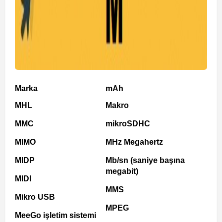
Marka
mAh
MHL
Makro
MMC
mikroSDHC
MIMO
MHz Megahertz
MIDP
Mb/sn (saniye başına
megabit)
MIDI
MMS
Mikro USB
MPEG
MeeGo işletim sistemi