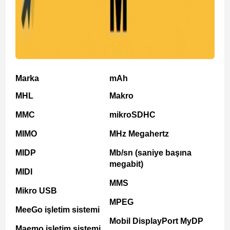
Marka
mAh
MHL
Makro
MMC
mikroSDHC
MIMO
MHz Megahertz
MIDP
Mb/sn (saniye başına
megabit)
MIDI
MMS
Mikro USB
MPEG
MeeGo işletim sistemi
Mobil DisplayPort MyDP
Maemo işletim sistemi