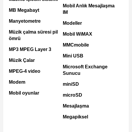
Mobil Anlık Mesajlaşma
MB Megabayt
IM
Manyetometre
Modeller
Müzik çalma süresi pil
Mobil WiMAX
ömrü
MMCmobile
MP3 MPEG Layer 3
Mini USB
Müzik Çalar
Microsoft Exchange
MPEG-4 video
Sunucu
Modem
miniSD
Mobil oyunlar
microSD
Mesajlaşma
Megapiksel