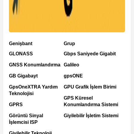
Genişbant
Grup
GLONASS
Gbps Saniyede Gigabit
GNSS Konumlandırma
Galileo
GB Gigabayt
gpsONE
GpsOneXTRA Yardım
GPU Grafik İşlem Birimi
Teknolojisi
GPS Küresel
GPRS
Konumlandırma Sistemi
Görüntü Sinyal
Giyilebilir İşletim Sistemi
İşlemcisi ISP
Giyilebilir Teknoloji