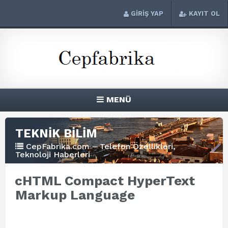
GİRİŞ YAP
KAYIT OL
MENÜ
TEKNİK BİLİM
CepFabrika.com – Telefon Özellikleri,
Teknoloji Haberleri
cHTML Compact HyperText
Markup Language