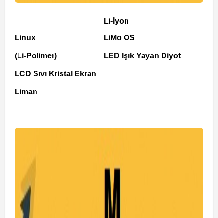
Li-İyon
Linux
LiMo OS
(Li-Polimer)
LED Işık Yayan Diyot
LCD Sıvı Kristal Ekran
Liman