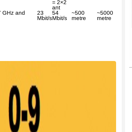
= 2×2
ant
7 GHz and
23
54
~500
~5000
Mbit/s
Mbit/s
metre
metre