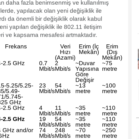
an daha fazla benimsenmiş ve kullanılmış
rde, yapılacak olan yeni değişiklik ile
ı da önemli bir değişiklik olarak kabul
ni yapılan değişiklik ile 802.11 iletişim
leri ve kapsama mesafesi artmaktadır.
Frekans
Veri
Erim (İç
Erim
Hızı
Mekân)
(Dış
(Azami)
Mekân)
4-2.5 GHz
0.7
2
~Duvar
~75
Mbit/s
Mbit/s
Yapısına
metre
Göre
Değişir
15-5.25/5.25-
23
54
~13
~100
35/5.49-
Mbit/s
Mbit/s
metre
metre
71/5.745-
825 GHz
4-2.5 GHz
4
11
~35
~110
Mbit/s
Mbit/s
metre
metre
4-2.5 GHz
19
54
~35
~110
Mbit/s
Mbit/s
metre
metre
4 GHz and/or
74
248
~70
~250
GHz
Mbit/s
Mbit/s
metre
metre