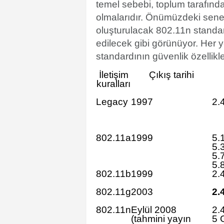
temel sebebi, toplum tarafınd
olmalarıdır. Önümüzdeki senele
oluşturulacak 802.11n standard
edilecek gibi görünüyor. Her ye
standardının güvenlik özellik
İletişim
Çıkış tarihi
kuralları
Legacy
1997
2.
802.11a
1999
5.
5.
5.
5.
802.11b
1999
2.
802.11g
2003
2.
802.11n
Eylül 2008
2.
(tahmini yayın
5 