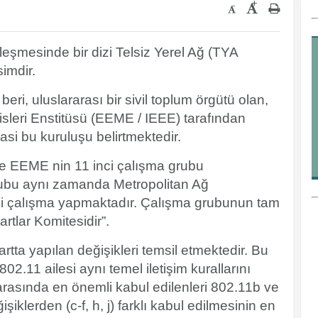
+
-
rleşmesinde bir dizi Telsiz Yerel Ağ (TYA
imdir.
ri, uluslararası bir sivil toplum örgütü olan,
isleri Enstitüsü (EEME / IEEE) tarafından
masi bu kuruluşu belirtmektedir.
ile EEME nin 11 inci çalışma grubu
grubu aynı zamanda Metropolitan Ağ
lgili çalışma yapmaktadır. Çalışma grubunun tam
tlar Komitesidir”.
rtta yapılan değişikleri temsil etmektedir. Bu
02.11 ailesi aynı temel iletişim kurallarını
 arasında en önemli kabul edilenleri 802.11b ve
şiklerden (c-f, h, j) farklı kabul edilmesinin en