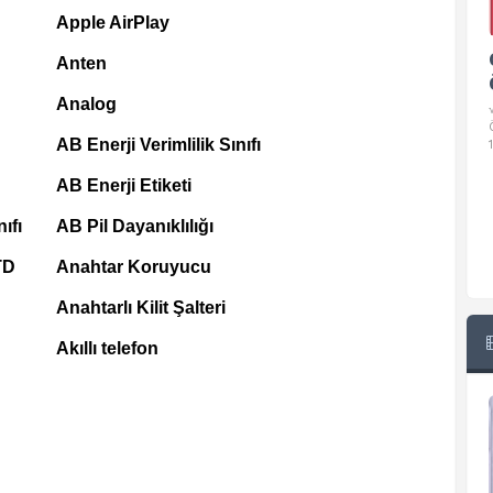
Apple AirPlay
Google Pixel 10 Pro Teknik
Anten
Özellikleri
Analog
√ Temel Teknik Özellikleri √ Temel Teknik
Özellikler ve Detaylı Bilgileri. Ekran: 6.3 inç,
AB Enerji Verimlilik Sınıfı
1280 x 2856 piksel, 120 Hz LTPO
AB Enerji Etiketi
ıfı
AB Pil Dayanıklılığı
TD
Anahtar Koruyucu
Anahtarlı Kilit Şalteri
Akıllı telefon