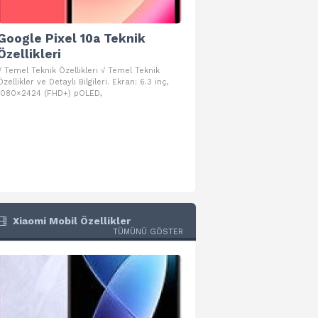
Google Pixel 10a Teknik
Google Pixel 10 Pro 
Özellikleri
Teknik Özellikleri
√ Temel Teknik Özellikleri √ Temel Teknik
√ Temel Teknik Özellikleri √ Goog
Özellikler ve Detaylı Bilgileri. Ekran: 6.3 inç,
Pro Fold Teknik Özellikleri ve Detay
1080×2424 (FHD+) pOLED,
İşlemci: Google Tensor G5
Xiaomi Mobil Özellikler
TÜMÜNÜ GÖSTER